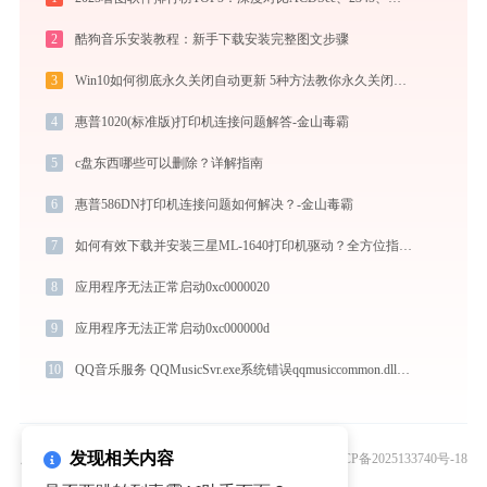
2
酷狗音乐安装教程：新手下载安装完整图文步骤
3
Win10如何彻底永久关闭自动更新 5种方法教你永久关闭win10自动更新
4
惠普1020(标准版)打印机连接问题解答-金山毒霸
5
c盘东西哪些可以删除？详解指南
6
惠普586DN打印机连接问题如何解决？-金山毒霸
7
如何有效下载并安装三星ML-1640打印机驱动？全方位指导手册
8
应用程序无法正常启动0xc0000020
9
应用程序无法正常启动0xc000000d
10
QQ音乐服务 QQMusicSvr.exe系统错误qqmusiccommon.dll丢失如何解决
发现相关内容
版权所有© 2010 - 2026 北京灵豹智能科技有限公司
京ICP备2025133740号-18