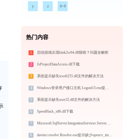
y
z
0~9
热门内容
1
启动游戏出现bink2w64.dll报错？问题全解析
2
JsProjectDataAccess.dll下载
3
系统提示缺失icsoft255.dll文件的解决方法
存
4
Windows登录用户接口主机 LogonUI.exe提示缺少rpcrt4.dll文件的解决办法
5
系统提示缺失user32.dll文件的解决方法
示
6
SpeedHack_x86.dll下载
7
Microsoft.SqlServer.IntegrationServices.Server.Common.dll下载
8
davinci resolve Resolve.exe提示缺少opencv_imgcodecs320.dll文件的解决办法