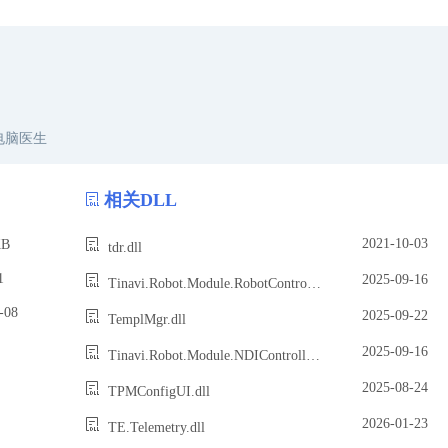
电脑医生
相关DLL
2021-10-03
B
tdr.dll
1
2025-09-16
Tinavi.Robot.Module.RobotController.dll
08
2025-09-22
TemplMgr.dll
2025-09-16
Tinavi.Robot.Module.NDIController.dll
2025-08-24
TPMConfigUI.dll
2026-01-23
TE.Telemetry.dll