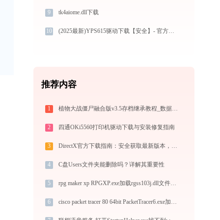
9
tk4aiome.dll下载
10
(2025最新)YPS615驱动下载【安全】- 官方Win10/Win11兼容驱动安装指南
推荐内容
1
植物大战僵尸融合版v3.5存档继承教程_数据备份与恢复方法
2
四通OKi5560打印机驱动下载与安装修复指南
3
DirectX官方下载指南：安全获取最新版本，优化游戏性能
4
C盘Users文件夹能删除吗？详解其重要性
5
rpg maker xp RPGXP.exe加载rgss103j.dll文件丢失处理办法
6
cisco packet tracer 80 64bit PacketTracer6.exe加载qt3support4.dll文件丢失处理办法