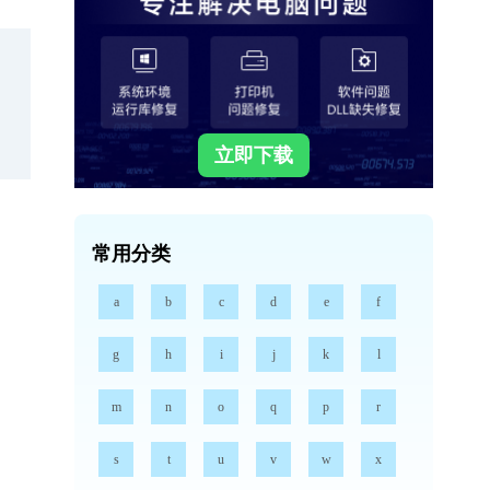
立即下载
常用分类
a
b
c
d
e
f
g
h
i
j
k
l
m
n
o
q
p
r
s
t
u
v
w
x