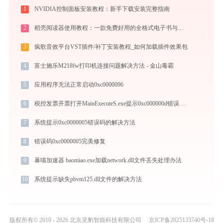
1
NVIDIA控制面板安装教程：新手下载安装完整指南
2
稻壳阅读器使用教程：一款免费好用的全格式电子书与文档阅读神器
3
疯歌音效平台VST插件/补丁安装教程_如何加载插件效果包
4
富士施乐M218fw打印机连接问题解决方法 - 金山毒霸
5
应用程序无法正常启动0xc0000096
6
税控发票开票打开MainExecuteS.exe提示0xc000000d错误码怎么办
7
系统提示0xc0000005错误码的解决方法
8
错误码0xc0000005完美修复
9
暴喵加速器 baomiao.exe加载network.dll文件丢失处理办法
10
系统提示缺失pbvm125.dll文件的解决方法
版权所有© 2010 - 2026 北京灵豹智能科技有限公司
京ICP备2025133740号-18