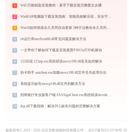
1
WiFi万能钥匙安装教程：新手下载安装完整图文步骤
2
WinRAR电脑版下载安装指南：智能高效解压缩，安全守护文件传输与归档
3
Win10如何彻底永久关闭自动更新 5种方法教你永久关闭win10自动更新
4
vb运行库msvbvm60.dll常见问题及解决方法
5
一文带你了解如何下载及安装惠普P3015x打印机驱动
6
123压缩 123zip.exe系统错误msvcr100.dll丢失如何解决
7
协卡助手 uniclient.exe加载msvcr100.dll文件丢失处理办法
8
系统提示缺失msvcp140.dll文件的解决方法
9
招商银行专业版客户端 ESASignClient.exe系统错误decodecert.dll丢失如何解决
10
dsp.dll下载指南：解决DLL缺失问题的完整解决方案
版权所有© 2010 - 2026 北京灵豹智能科技有限公司
京ICP备2025133740号-18