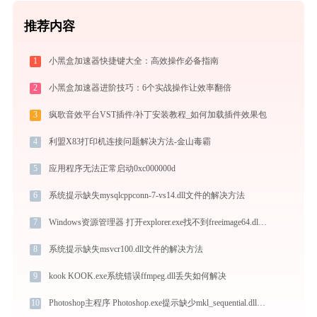
推荐内容
1
小黑盒加速器快捷键大全：高效操作必备指南
2
小黑盒加速器进阶技巧：6个实战操作让效率翻倍
3
疯歌音效平台VST插件/补丁安装教程_如何加载插件效果包
4
利盟X83打印机连接问题解决方法-金山毒霸
5
应用程序无法正常启动0xc000000d
6
系统提示缺失mysqlcppconn-7-vs14.dll文件的解决方法
7
Windows资源管理器 打开explorer.exe找不到freeimage64.dll怎么办
8
系统提示缺失msvcr100.dll文件的解决方法
9
kook KOOK.exe系统错误ffmpeg.dll丢失如何解决
10
Photoshop主程序 Photoshop.exe提示缺少mkl_sequential.dll文件的解决办法