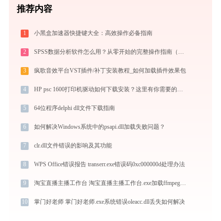
推荐内容
1
小黑盒加速器快捷键大全：高效操作必备指南
2
SPSS数据分析软件怎么用？从零开始的完整操作指南（附实战案例）
3
疯歌音效平台VST插件/补丁安装教程_如何加载插件效果包
4
HP psc 1600打印机驱动如何下载安装？这里有你需要的所有信息
5
64位程序delphi dll文件下载指南
6
如何解决Windows系统中的psapi.dll加载失败问题？
7
clr.dll文件错误的影响及其功能
8
WPS Office错误报告 transerr.exe错误码0xc000000d处理办法
9
淘宝直播主播工作台 淘宝直播主播工作台.exe加载ffmpeg.dll文件丢失处理办法
10
掌门好老师 掌门好老师.exe系统错误oleacc.dll丢失如何解决