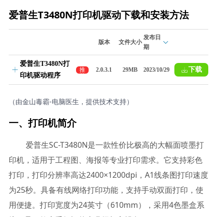
爱普生T3480N打印机驱动下载和安装方法
发布日
版本
文件大小
期
爱普生T3480N打
下载
推
2.0.3.1
29MB
2023/10/29
印机驱动程序
荐
（由金山毒霸-电脑医生，提供技术支持）
一、打印机简介
爱普生SC-T3480N是一款性价比极高的大幅面喷墨打
印机，适用于工程图、海报等专业打印需求。它支持彩色
打印，打印分辨率高达2400×1200dpi，A1线条图打印速度
为25秒。具备有线网络打印功能，支持手动双面打印，使
用便捷。打印宽度为24英寸（610mm），采用4色墨盒系