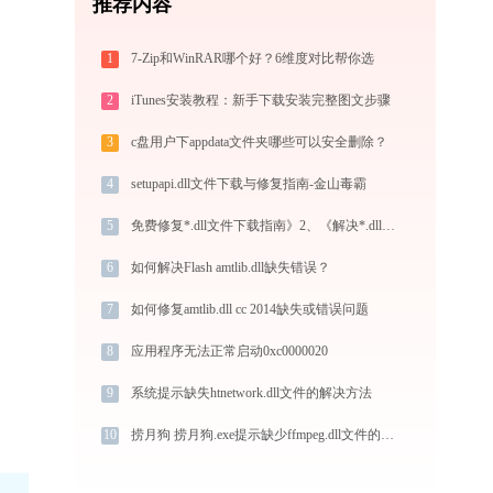
推荐内容
1
7-Zip和WinRAR哪个好？6维度对比帮你选
2
iTunes安装教程：新手下载安装完整图文步骤
3
c盘用户下appdata文件夹哪些可以安全删除？
4
setupapi.dll文件下载与修复指南-金山毒霸
5
免费修复*.dll文件下载指南》2、《解决*.dll文件下载错误的有效方法
6
如何解决Flash amtlib.dll缺失错误？
7
如何修复amtlib.dll cc 2014缺失或错误问题
8
应用程序无法正常启动0xc0000020
9
系统提示缺失htnetwork.dll文件的解决方法
10
捞月狗 捞月狗.exe提示缺少ffmpeg.dll文件的解决办法