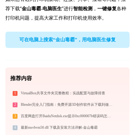
荐下载“
”进行
，
各种
金山毒霸-电脑医生
智能检测
一键修复
打印机问题，提高大家工作和打印机使用效率。
可在电脑上搜索“金山毒霸”，用电脑医生修复
推荐内容
1
VirtualBox共享文件夹完整教程：实战配置与故障排查
2
Blender完全入门指南：免费开源3D创作软件从下载到做出第一个作品（2026最新）
3
百度网盘打开BaiduNetdisk.exe提示0xc000007b错误码怎么办
4
最新msvbvm50.dll 下载及安装方法详解-金山毒霸