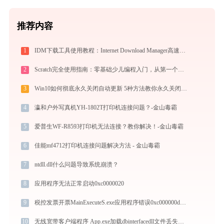
推荐内容
1
IDM下载工具使用教程：Internet Download Manager高速下载与视频抓取完全指南
2
Scratch完全使用指南：零基础少儿编程入门，从第一个作品到独立创作（2026最新）
3
Win10如何彻底永久关闭自动更新 5种方法教你永久关闭win10自动更新
4
瀛和户外写真机YH-1802T打印机连接问题？-金山毒霸
5
爱普生WF-R8593打印机无法连接？教你解决！-金山毒霸
6
佳能mf4712打印机连接问题解决方法 - 金山毒霸
7
ntdll.dll什么问题导致系统崩溃？
8
应用程序无法正常启动0xc0000020
9
税控发票开票MainExecuteS.exe应用程序错误0xc000000d解决方法
10
无线宽带客户端程序 App.exe加载dbinterfacedll文件丢失处理办法