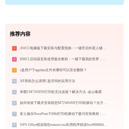
推荐内容
1
AWCC电脑版下载安装与配置指南：一键开启外星人键盘灯效与风扇控制
2
HMCL启动器安装使用最全教程：一键下载我的世界，轻松搞定Mod与Java配置
3
c盘用户下appdata文件夹哪些可以安全删除？
4
XP系统怎么清理C盘空间的实用方法
5
奔图CM7105DN打印机无法连接？解决方法 -金山毒霸
6
如何有效下载并安装联想M7256WHF打印机驱动？全方位指导手册
7
富士施乐DocuPrint P268d打印机驱动下载与安装教程：新手也能轻松搞定
8
WPS Office错误报告transerr.exe应用程序错误0xc000000d解决方法