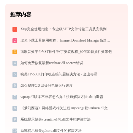
推荐内容
1
Xftp完全使用指南：专业级SFTP文件传输工具从安装到精通（2026最新）
2
IDM下载工具使用教程：Internet Download Manager高速下载与视频抓取完全指南
3
疯歌音效平台VST插件/补丁安装教程_如何加载插件效果包
4
如何免费修复最新ucrtbase.dll opencv错误
5
映美FP-580K打印机连接问题解决方法 - 金山毒霸
6
怎么整理C盘以提升电脑运行速度
7
wpcap.dll版本不兼容怎么办？快速解决方法-金山毒霸
8
《梦幻西游》网络游戏相关进程 my.exe加载starburn.dll文件丢失处理办法
9
系统提示缺失vcruntime140.dll文件的解决方法
10
系统提示缺失qt5core.dll文件的解决方法