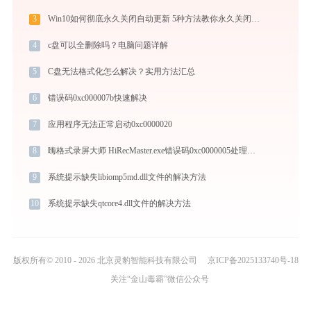
3
Win10如何彻底永久关闭自动更新 5种方法教你永久关闭win10自动更新
4
c盘可以全删除吗？电脑问题详解
5
C盘无法格式化怎么解决？实用方法汇总
6
错误码0xc000007b快速解决
7
应用程序无法正常启动0xc0000020
8
嗨格式录屏大师 HiRecMaster.exe错误码0xc0000005处理办法
9
系统提示缺失libiomp5md.dll文件的解决方法
10
系统提示缺失qtcore4.dll文件的解决方法
版权所有© 2010 - 2026 北京灵豹智能科技有限公司
京ICP备2025133740号-18
关注“金山毒霸”微信公众号