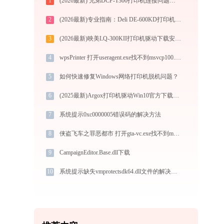
1
(2026最新) 兄弟DCP-T300打印机连接问题如何解决？ -金山毒霸
2
(2026最新)专业指南：Deli DE-600KD打印机驱动的下载与安装步骤详解
3
(2026最新)映美LQ-300KII打印机驱动下载安装全程指导，轻松解决打印问题
4
wpsPrinter 打开useragent.exe找不到msvcp100.dll怎么办
5
如何快速修复Windows网络打印机脱机问题？
6
(2025最新)Argox打印机驱动Win10官方下载安装指南
7
系统提示0xc0000005错误码的解决方法
8
侠盗飞车之罪恶都市 打开gta-vc.exe找不到mss32.dll怎么办
9
CampaignEditor.Base.dll下载
10
系统提示缺失vmprotectsdk64.dll文件的解决方法