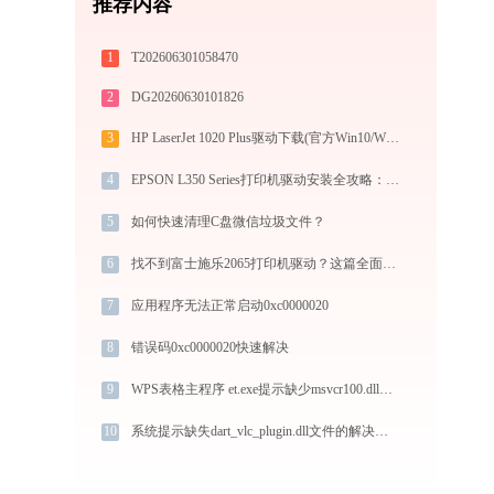
推荐内容
1
T202606301058470
2
DG20260630101826
3
HP LaserJet 1020 Plus驱动下载(官方Win10/Win11)
4
EPSON L350 Series打印机驱动安装全攻略：从下载到安装完全教程
5
如何快速清理C盘微信垃圾文件？
6
找不到富士施乐2065打印机驱动？这篇全面下载安装指南帮到你
7
应用程序无法正常启动0xc0000020
8
错误码0xc0000020快速解决
9
WPS表格主程序 et.exe提示缺少msvcr100.dll文件的解决办法
10
系统提示缺失dart_vlc_plugin.dll文件的解决方法