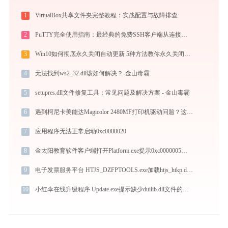
1
VirtualBox共享文件夹完整教程：实战配置与故障排查
2
PuTTY完全使用指南：最经典的免费SSH客户端从连接到精通（2026最新）
3
Win10如何彻底永久关闭自动更新 5种方法教你永久关闭win10自动更新
4
无法找到ws2_32.dll该如何解决？-金山毒霸
5
setupres.dll文件修复工具：常见问题及解决方案 - 金山毒霸
6
遇到柯尼卡美能达Magicolor 2480MF打印机驱动问题？这里有最全的下载及安装指导
7
应用程序无法正常启动0xc0000020
8
金太阳教育软件客户端打开Platform.exe提示0xc0000005错误码怎么办
9
电子发票服务平台 HTJS_DZFPTOOLS.exe加载htjs_htkp.dll文件丢失处理办法
10
小红伞在线升级程序 Update.exe提示缺少duilib.dll文件的解决办法