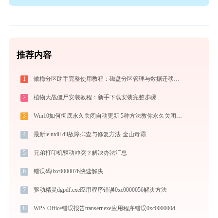
推荐内容
1
傲梅分区助手完整使用教程：磁盘分区管理与数据迁移实战指南
2
植物大战僵尸安装教程：新手下载安装完整步骤
3
Win10如何彻底永久关闭自动更新 5种方法教你永久关闭win10自动更新
4
最新ie ntdll.dll故障排查与修复方法-金山毒霸
5
兄弟打印机驱动冲突？解决办法汇总
6
错误码0xc000007b快速解决
7
驱动精灵dgpdf.exe应用程序错误0xc0000056解决方法
8
WPS Office错误报告transerr.exe应用程序错误0xc000000d解决方法