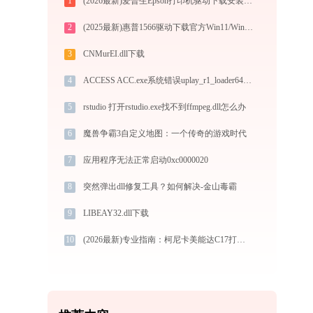
1
(2026最新)爱普生Epson打印机驱动下载安装步骤详细解析（官方64/32位支持）
2
(2025最新)惠普1566驱动下载官方Win11/Win10支持
3
CNMurEI.dll下载
4
ACCESS ACC.exe系统错误uplay_r1_loader64.dll丢失如何解决
5
rstudio 打开rstudio.exe找不到ffmpeg.dll怎么办
6
魔兽争霸3自定义地图：一个传奇的游戏时代
7
应用程序无法正常启动0xc0000020
8
突然弹出dll修复工具？如何解决-金山毒霸
9
LIBEAY32.dll下载
10
(2026最新)专业指南：柯尼卡美能达C17打印机驱动的下载与安装步骤详解