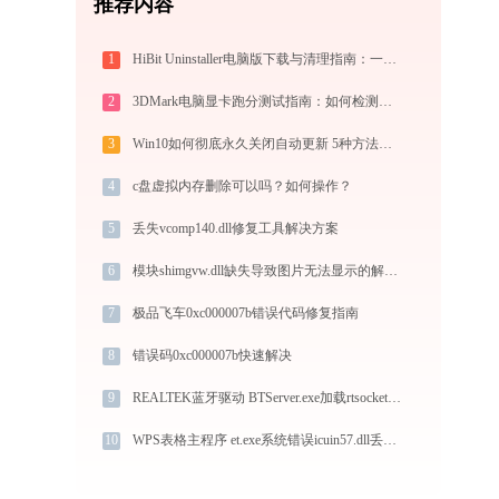
推荐内容
1
HiBit Uninstaller电脑版下载与清理指南：一键强力卸载电脑顽固软件
2
3DMark电脑显卡跑分测试指南：如何检测显卡性能与看懂测试分数
3
Win10如何彻底永久关闭自动更新 5种方法教你永久关闭win10自动更新
4
c盘虚拟内存删除可以吗？如何操作？
5
丢失vcomp140.dll修复工具解决方案
6
模块shimgvw.dll缺失导致图片无法显示的解决方法-金山毒霸
7
极品飞车0xc000007b错误代码修复指南
8
错误码0xc000007b快速解决
9
REALTEK蓝牙驱动 BTServer.exe加载rtsocket.dll文件丢失处理办法
10
WPS表格主程序 et.exe系统错误icuin57.dll丢失如何解决