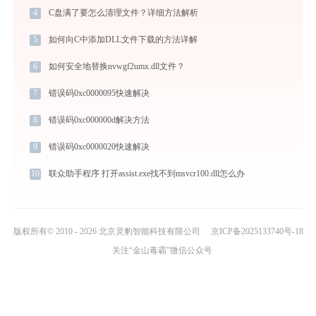
4
C盘满了要怎么清理文件？详细方法解析
5
如何向C中添加DLL文件下载的方法详解
6
如何安全地替换nvwgf2umx.dll文件？
7
错误码0xc0000095快速解决
8
错误码0xc000000d解决方法
9
错误码0xc0000020快速解决
10
联众助手程序 打开assist.exe找不到msvcr100.dll怎么办
版权所有© 2010 - 2026 北京灵豹智能科技有限公司
京ICP备2025133740号-18
关注“金山毒霸”微信公众号