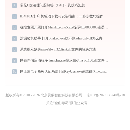
4
常见C盘清理问题解答（FAQ）及技巧汇总
5
IBM1832打印机驱动下载与安装指南：一步步教您操作
6
税控发票开票打开MainExecuteS.exe提示0xc000000d错误码怎么办
7
沙漏验机助手 打开ShaLou.exe找不到xdm-usb.dll怎么办
8
系统提示缺失mso99lwin32client.dll文件的解决方法
9
网银伴侣启动程序 launcher.exe提示缺少msvcr100.dll文件的解决办法
10
网证通电子商务认证系统 HaiKeyUser.exe系统错误hkcommand.dll丢失如何解决
版权所有© 2010 - 2026 北京灵豹智能科技有限公司
京ICP备2025133740号-18
关注“金山毒霸”微信公众号