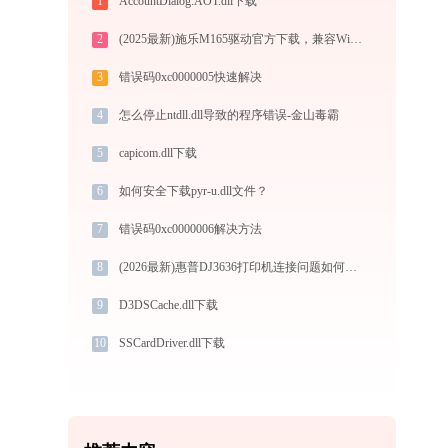
1
AccountDialog.AOT.dll下载
2
(2025最新)施乐M165驱动官方下载，兼容Win10/Win11安全安装
3
错误码0xc0000005快速解决
4
怎么停止ntdll.dll导致的程序错误-金山毒霸
5
capicom.dll下载
6
如何安全下载pyr-u.dll文件？
7
错误码0xc0000006解决方法
8
(2026最新)惠普DJ3636打印机连接问题如何解决？-金山毒霸
9
D3DSCache.dll下载
10
SSCardDriver.dll下载