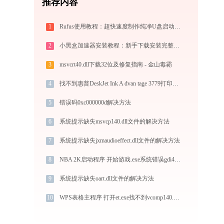
推荐内容
1
Rufus使用教程：超快速度制作纯净U盘启动盘，装机必备免费工具
2
小黑盒加速器安装教程：新手下载安装完整步骤
3
msvcrt40.dll下载32位及修复指南 - 金山毒霸
4
找不到惠普DeskJet Ink A dvan tage 3779打印机驱动？这篇全面下载安装指南帮到你
5
错误码0xc000000d解决方法
6
系统提示缺失msvcp140.dll文件的解决方法
7
系统提示缺失jxmaudioeffect.dll文件的解决方法
8
NBA 2K启动程序 开始游戏.exe系统错误gdi42.dll丢失如何解决
9
系统提示缺失oart.dll文件的解决方法
10
WPS表格主程序 打开et.exe找不到vcomp140.dll怎么办