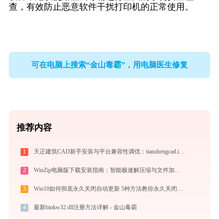
查，有效防止恶意软件干扰打印机的正常使用。
可在电脑上搜索“金山毒霸”，用电脑医生修复
推荐内容
1
天正建筑CAD新手安装与平台兼容性调优：tianzhengcad.ijinshan.com 绿色上手秘籍
2
WinZip电脑版下载安装指南：智能极速解压缩与文件加密安全管控专家
3
Win10如何彻底永久关闭自动更新 5种方法教你永久关闭win10自动更新
4
最新binkw32.dll注册方法详解 - 金山毒霸