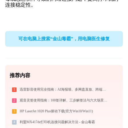
连接稳定性。
可在电脑上搜索“金山毒霸”，用电脑医生修复
推荐内容
1
迅雷影音使用完全指南：AI海报墙、多网盘直放、跨端同步，不止于播放器
2
观音灵签使用指南：100签详解、三步解签法与六大场景解读
3
HP LaserJet 1020 Plus驱动下载(官方Win10/Win11)
4
利盟MX417de打印机连接问题解决方法 - 金山毒霸