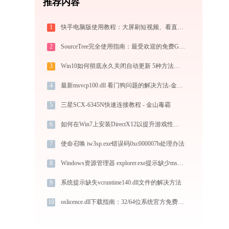
推荐内容
1
快手电脑版使用教程：大屏刷短视频、看直播与PC直播伴侣一站式指南
2
SourceTree完全使用指南：最受欢迎的免费Git GUI客户端从入门到精通（2026最新）
3
Win10如何彻底永久关闭自动更新 5种方法教你永久关闭win10自动更新
4
最新msvcp100.dll 看门狗问题的解决方法-金山毒霸
5
三星SCX-6345N快速连接教程 - 金山毒霸
6
如何在Win7上安装DirectX12以提升游戏性能？
7
使命召唤 iw3sp.exe错误码0xc000007b处理办法
8
Windows资源管理器 explorer.exe提示缺少msvcr100.dll文件的解决办法
9
系统提示缺失vcruntime140.dll文件的解决方法
10
oslicence.dll下载指南：32/64位系统官方免费版DLL文件修复教程