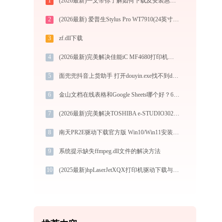
1
(2026最新)一文带你了解如何下载及安装惠普OFFICEJET PRO 8710打印机驱动
2
(2026最新) 爱普生Stylus Pro WT7910(24英寸)打印机如何连接？-金山毒霸
3
zf.dll下载
4
(2026最新)完美解决佳能iC MF4680打印机驱动安装困扰，全面下载安装教程
5
面兜兜抖音上货助手 打开douyin.exe找不到dwmapi.dll怎么办
6
金山文档在线表格和Google Sheets哪个好？6维度对比
7
(2026最新)完美解决TOSHIBA e-STUDIO302DNF PC-FAX打印机驱动安装困扰，全面下载安装教程
8
南天PR2E驱动下载官方版 Win10/Win11安装教程
9
系统提示缺失ffmpeg.dll文件的解决方法
10
(2025最新)hpLaserJetXQX打印机驱动下载与安装指南 - 官方驱动支持