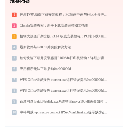
推荐内容
1
芒果TV电脑端下载安装教程：PC端画中画与杜比全景声摸鱼神器评测
2
ClassIn安装教程：新手下载安装完整图文指南
3
植物大战僵尸杂交版 v3.14 权威安装教程：PC端下载+白屏闪退完美解决
4
最新软件与ntdll.dll冲突的解决方法
5
如何快速下载并安装惠普P1606dn打印机驱动：详细步骤解析
6
应用程序无法正常启动0xc000000d
7
WPS Office错误报告 transerr.exe运行错误提示0xc000000d的解决办法
8
WPS Office错误报告 transerr.exe运行错误提示0xc000000d的解决办法
9
百度网盘 BaiduNetdisk.exe系统错误msvcr100.dll丢失如何解决
10
中科网威 vpn secure connect IPSecVpnClient.exe提示缺少gdiplus.dll文件的解决办法