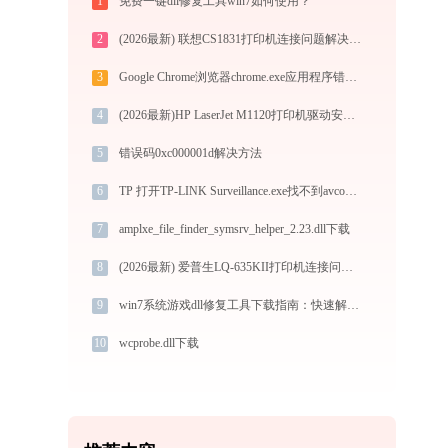
1
免费一键dll修复工具win7如何使用？
2
(2026最新) 联想CS1831打印机连接问题解决方法 - 金山毒霸
3
Google Chrome浏览器chrome.exe应用程序错误0xc0000056解决方法
4
(2026最新)HP LaserJet M1120打印机驱动安装不再难，跟着这些步骤一学就会
5
错误码0xc000001d解决方法
6
TP 打开TP-LINK Surveillance.exe找不到avcodec-57.dll怎么办
7
amplxe_file_finder_symsrv_helper_2.23.dll下载
8
(2026最新) 爱普生LQ-635KII打印机连接问题解决方法 -金山毒霸
9
win7系统游戏dll修复工具下载指南：快速解决常见问题
10
wcprobe.dll下载