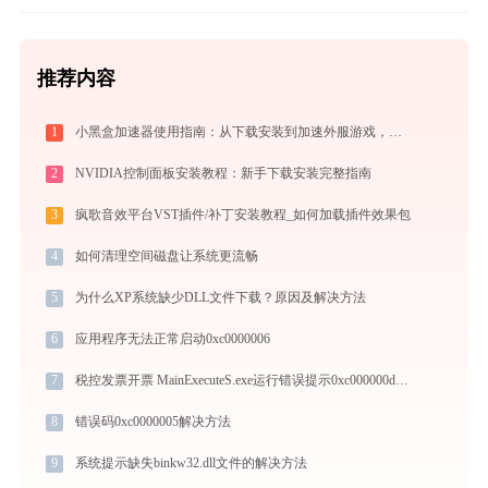
推荐内容
1
小黑盒加速器使用指南：从下载安装到加速外服游戏，免费版够用吗
2
NVIDIA控制面板安装教程：新手下载安装完整指南
3
疯歌音效平台VST插件/补丁安装教程_如何加载插件效果包
4
如何清理空间磁盘让系统更流畅
5
为什么XP系统缺少DLL文件下载？原因及解决方法
6
应用程序无法正常启动0xc0000006
7
税控发票开票 MainExecuteS.exe运行错误提示0xc000000d的解决办法
8
错误码0xc0000005解决方法
9
系统提示缺失binkw32.dll文件的解决方法