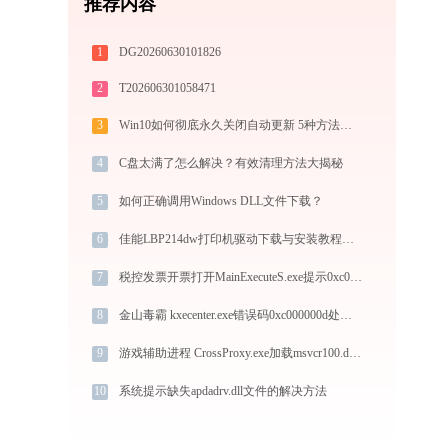
推荐内容
1
DG20260630101826
2
T202606301058471
3
Win10如何彻底永久关闭自动更新 5种方法教你永久关闭win10自动更新
4
C盘太满了怎么解决？有效清理方法大揭秘
5
如何正确调用Windows DLL文件下载？
6
佳能LBP214dw打印机驱动下载与安装教程：新手也能轻松搞定
7
税控发票开票打开MainExecuteS.exe提示0xc000000d错误码怎么办
8
金山毒霸 kxecenter.exe错误码0xc000000d处理办法
9
游戏辅助进程 CrossProxy.exe加载msvcr100.dll文件丢失处理办法
10
系统提示缺失apdadrv.dll文件的解决方法