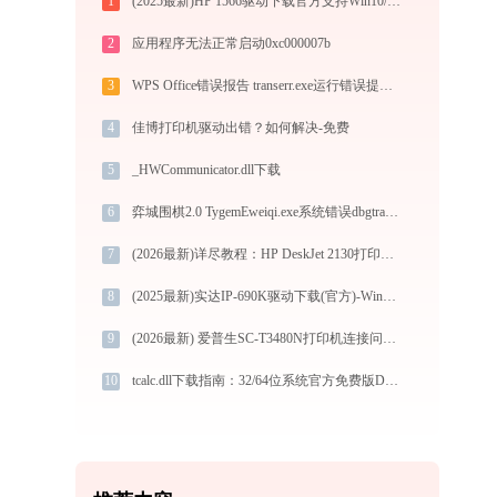
1
(2025最新)HP 1566驱动下载官方支持Win10/Win11
2
应用程序无法正常启动0xc000007b
3
WPS Office错误报告 transerr.exe运行错误提示0xc000000d的解决办法
4
佳博打印机驱动出错？如何解决-免费
5
_HWCommunicator.dll下载
6
弈城围棋2.0 TygemEweiqi.exe系统错误dbgtrace.dll丢失如何解决
7
(2026最新)详尽教程：HP DeskJet 2130打印机驱动的正确下载与安装方式
8
(2025最新)实达IP-690K驱动下载(官方)-Win10/Win11兼容
9
(2026最新) 爱普生SC-T3480N打印机连接问题解决方法 - 金山毒霸
10
tcalc.dll下载指南：32/64位系统官方免费版DLL文件修复教程