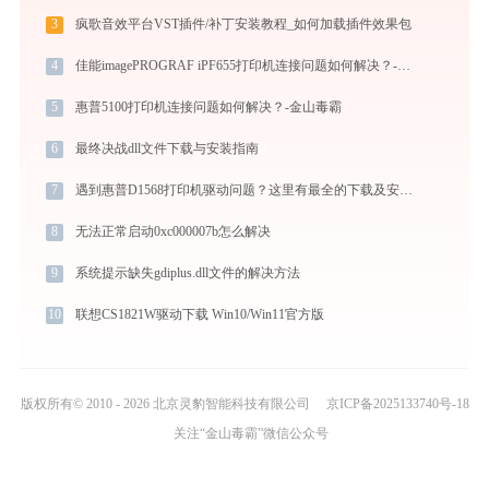
3
疯歌音效平台VST插件/补丁安装教程_如何加载插件效果包
4
佳能imagePROGRAF iPF655打印机连接问题如何解决？-金山毒霸
5
惠普5100打印机连接问题如何解决？-金山毒霸
6
最终决战dll文件下载与安装指南
7
遇到惠普D1568打印机驱动问题？这里有最全的下载及安装指导
8
无法正常启动0xc000007b怎么解决
9
系统提示缺失gdiplus.dll文件的解决方法
10
联想CS1821W驱动下载 Win10/Win11官方版
版权所有© 2010 - 2026 北京灵豹智能科技有限公司
京ICP备2025133740号-18
关注“金山毒霸”微信公众号