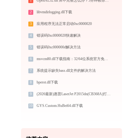
1
OpenAL32.dll 库不完整怎么办？5分钟教你轻松解决（附工具）
2
libvmdirlogging.dll下载
3
应用程序无法正常启动0xc0000020
4
错误码0xc0000020快速解决
5
错误码0xc000000d解决方法
6
msvcm80.dll下载指南：32/64位系统官方免费修复方案
7
系统提示缺失bass.dll文件的解决方法
8
bperot.dll下载
9
(2026最新)惠普LaserJet P2015dn(CB368A)打印机驱动安装全攻略：从下载到安装完全教程
10
GYS.Custom.HuBei64.dll下载