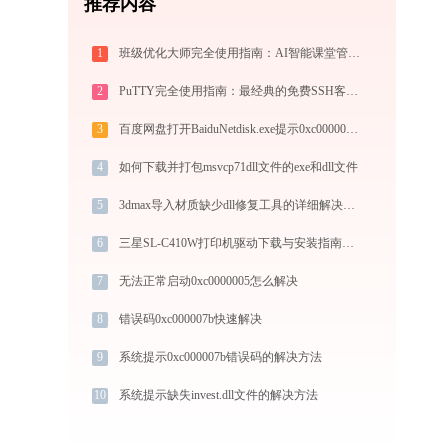
推荐内容
1
班级优化大师完全使用指南：AI智能课堂管理的注册、实操与效率提升全攻略（2026最新）
2
PuTTY完全使用指南：最经典的免费SSH客户端从连接到精通（2026最新）
3
百度网盘打开BaiduNetdisk.exe提示0xc000007b错误码怎么办
4
如何下载并打包msvcp71dll文件的exe和dll文件
5
3dmax导入材质缺少dll修复工具的详细解决步骤
6
三星SL-C410W打印机驱动下载与安装指南：一步步教您操作
7
无法正常启动0xc0000005怎么解决
8
错误码0xc000007b快速解决
9
系统提示0xc000007b错误码的解决方法
10
系统提示缺失invest.dll文件的解决方法