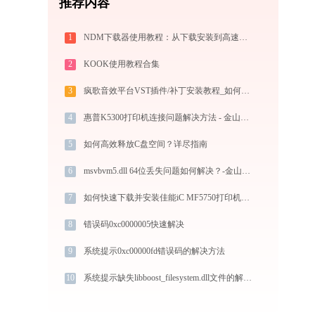
推荐内容
1
NDM下载器使用教程：从下载安装到高速下载全指南
2
KOOK使用教程合集
3
疯歌音效平台VST插件/补丁安装教程_如何加载插件效果包
4
惠普K5300打印机连接问题解决方法 - 金山毒霸
5
如何高效释放C盘空间？详尽指南
6
msvbvm5.dll 64位丢失问题如何解决？-金山毒霸
7
如何快速下载并安装佳能iC MF5750打印机驱动：详细步骤解析
8
错误码0xc0000005快速解决
9
系统提示0xc00000fd错误码的解决方法
10
系统提示缺失libboost_filesystem.dll文件的解决方法