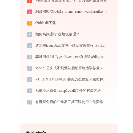
1
win10蓝牙开启选项没了？- 官方最新设置教程
2
34d1799e735e4d1a_dmms_canon.watchertuifa388.dll下载
3
t2f6de.dll下载
4
如何高效进行c盘垃圾清理？
5
逆水寒icuuc56.dll文件下载及安装教程-金山毒霸
6
弈城围棋2.0 TygemEweiqi.exe系统错误dbgtrace.dll丢失如何解决
7
sppc.dll丢失找不到无法启动系统错误修复 - AI智能助手解决方案
8
VCRUNTIME140.dll 丢失怎么修复？完整解决方案
9
系统提示缺失msvcp120.dll文件的解决方法
10
有哪些免费的dll修复工具可以使用？免费修复-金山毒霸