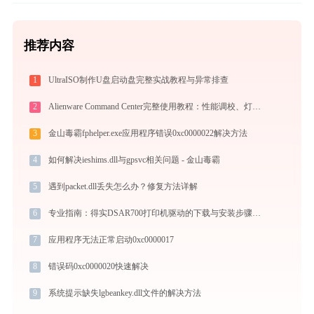
推荐内容
1
UltraISO制作U盘启动盘完整实战教程与异常排查
2
Alienware Command Center完整使用教程：性能调校、灯效定制与游戏配置实战
3
金山毒霸fphelper.exe应用程序错误0xc0000022解决方法
4
如何解决ieshims.dll与gpsvc相关问题 - 金山毒霸
5
遇到packet.dll丢失怎么办？修复方法详解
6
专业指南：得实DSAR700打印机驱动的下载与安装步骤详解
7
应用程序无法正常启动0xc0000017
8
错误码0xc0000020快速解决
9
系统提示缺失lgbeankey.dll文件的解决方法