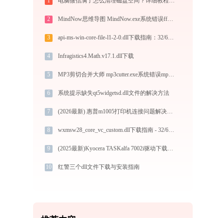
1
电脑微信满了怎么清理磁盘空间？详细教程解析
2
MindNow思维导图 MindNow.exe系统错误ffmpeg.dll丢失如何解决
3
api-ms-win-core-file-l1-2-0.dll下载指南：32/64位系统官方免费版获取与修复
4
Infragistics4.Math.v17.1.dll下载
5
MP3剪切合并大师 mp3cutter.exe系统错误mp3dec2.dll丢失如何解决
6
系统提示缺失qt5widgetsd.dll文件的解决方法
7
(2026最新) 惠普m1005打印机连接问题解决方法 - 金山毒霸
8
wxmsw28_core_vc_custom.dll下载指南 - 32/64位系统官方免费版 | 解决DLL缺失问题
9
(2025最新)Kyocera TASKalfa 7002i驱动下载（Win10/Win11）图文安装教程
10
红警三个dll文件下载与安装指南