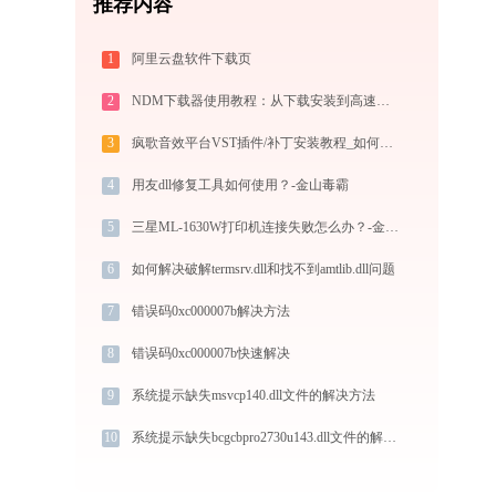
推荐内容
1
阿里云盘软件下载页
2
NDM下载器使用教程：从下载安装到高速下载全指南
3
疯歌音效平台VST插件/补丁安装教程_如何加载插件效果包
4
用友dll修复工具如何使用？-金山毒霸
5
三星ML-1630W打印机连接失败怎么办？-金山毒霸
6
如何解决破解termsrv.dll和找不到amtlib.dll问题
7
错误码0xc000007b解决方法
8
错误码0xc000007b快速解决
9
系统提示缺失msvcp140.dll文件的解决方法
10
系统提示缺失bcgcbpro2730u143.dll文件的解决方法