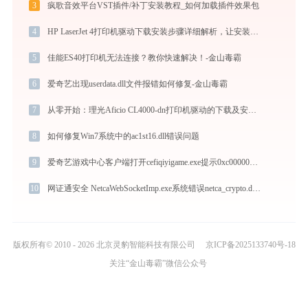
3
疯歌音效平台VST插件/补丁安装教程_如何加载插件效果包
4
HP LaserJet 4打印机驱动下载安装步骤详细解析，让安装更简单
5
佳能ES40打印机无法连接？教你快速解决！-金山毒霸
6
爱奇艺出现userdata.dll文件报错如何修复-金山毒霸
7
从零开始：理光Aficio CL4000-dn打印机驱动的下载及安装流程
8
如何修复Win7系统中的ac1st16.dll错误问题
9
爱奇艺游戏中心客户端打开cefiqiyigame.exe提示0xc000009a错误码怎么办
10
网证通安全 NetcaWebSocketImp.exe系统错误netca_crypto.dll丢失如何解决
版权所有© 2010 - 2026 北京灵豹智能科技有限公司
京ICP备2025133740号-18
关注“金山毒霸”微信公众号