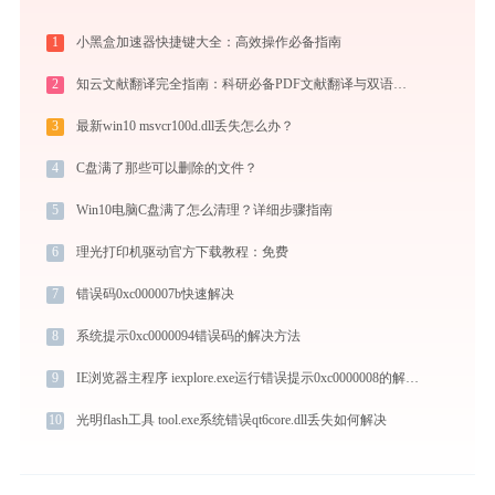
1
小黑盒加速器快捷键大全：高效操作必备指南
2
知云文献翻译完全指南：科研必备PDF文献翻译与双语对照阅读效率工具（2026最新）
3
最新win10 msvcr100d.dll丢失怎么办？
4
C盘满了那些可以删除的文件？
5
Win10电脑C盘满了怎么清理？详细步骤指南
6
理光打印机驱动官方下载教程：免费
7
错误码0xc000007b快速解决
8
系统提示0xc0000094错误码的解决方法
9
IE浏览器主程序 iexplore.exe运行错误提示0xc0000008的解决办法
10
光明flash工具 tool.exe系统错误qt6core.dll丢失如何解决