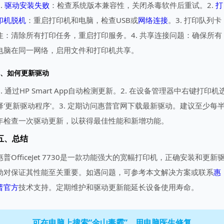
1.
驱动安装失败
：检查系统版本兼容性，关闭杀毒软件后重试。2.
打
印机脱机
：重启打印机和电脑，检查USB或
网络连接
。3. 打印队列卡
住：清除所有打印任务，重启打印服务。4. 共享连接问题：确保所有
电脑在同一网络，启用文件和打印机共享。
3、如何更新驱动
1. 通过HP Smart App自动检测更新。2. 在设备管理器中右键打印机
择'更新驱动程序'。3. 定期访问惠普官网下载最新驱动。建议至少每
年检查一次驱动更新，以获得最佳性能和新增功能。
五、总结
惠普OfficeJet 7730是一款功能强大的宽幅打印机，正确安装和更新
动对保证其性能至关重要。如遇问题，可参考本文解决方案或联系
惠
普官方
技术支持。定期维护和驱动更新能延长设备使用寿命。
可在电脑上搜索“金山毒霸”，用电脑医生修复