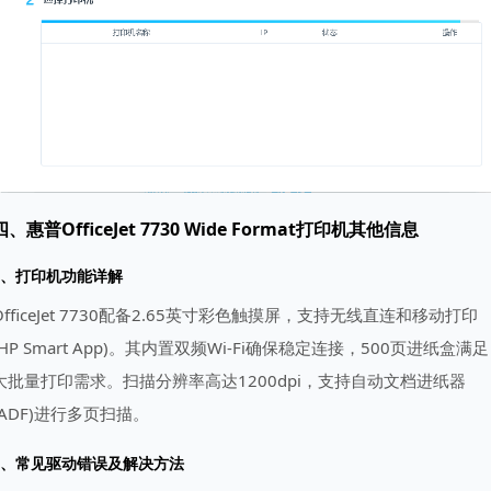
四、惠普OfficeJet 7730 Wide Format打印机其他信息
1、打印机功能详解
OfficeJet 7730配备2.65英寸彩色触摸屏，支持无线直连和移动打印
(HP Smart App)。其内置双频Wi-Fi确保稳定连接，500页进纸盒满足
大批量打印需求。扫描分辨率高达1200dpi，支持自动文档进纸器
(ADF)进行多页扫描。
2、常见驱动错误及解决方法