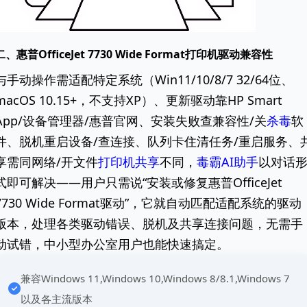
二、惠普OfficeJet 7730 Wide Format打印机驱动兼容性
与手动操作需适配特定系统（Win11/10/8/7 32/64位、
macOS 10.15+，不支持XP）、更新驱动靠HP Smart
App/设备管理器/惠普官网、安装失败查兼容性/关
杀毒
软
件、脱机重启设备/查连接、队列卡住清任务/重启服务、
享需同网络/开文件
打印机共享
不同，
毒霸AI助手
以对话
式即可解决——用户只需说“安装或修复惠普OfficeJet
7730 Wide Format驱动”，它就自动匹配适配系统的驱动
版本，处理各类驱动错误、脱机及共享连接问题，无需手
动试错，中小型办公室用户也能快速搞定。
兼容Windows 11,Windows 10,Windows 8/8.1,Windows 7
以及各主流版本