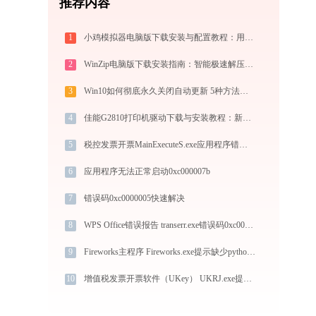
推荐内容
1
小鸡模拟器电脑版下载安装与配置教程：用电脑重温经典街机与掌机游戏
2
WinZip电脑版下载安装指南：智能极速解压缩与文件加密安全管控专家
3
Win10如何彻底永久关闭自动更新 5种方法教你永久关闭win10自动更新
4
佳能G2810打印机驱动下载与安装教程：新手也能轻松搞定
5
税控发票开票MainExecuteS.exe应用程序错误0xc000000d解决方法
6
应用程序无法正常启动0xc000007b
7
错误码0xc0000005快速解决
8
WPS Office错误报告 transerr.exe错误码0xc000000d处理办法
9
Fireworks主程序 Fireworks.exe提示缺少python.dll文件的解决办法
10
增值税发票开票软件（UKey） UKRJ.exe提示缺少qt5multimediawidgets.dll文件的解决办法