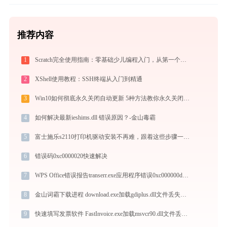
推荐内容
1
Scratch完全使用指南：零基础少儿编程入门，从第一个作品到独立创作（2026最新）
2
XShell使用教程：SSH终端从入门到精通
3
Win10如何彻底永久关闭自动更新 5种方法教你永久关闭win10自动更新
4
如何解决最新ieshims.dll 错误原因？-金山毒霸
5
富士施乐s2110打印机驱动安装不再难，跟着这些步骤一学就会
6
错误码0xc0000020快速解决
7
WPS Office错误报告transerr.exe应用程序错误0xc000000d解决方法
8
金山词霸下载进程 download.exe加载gdiplus.dll文件丢失处理办法
9
快速填写发票软件 FastInvoice.exe加载msvcr90.dll文件丢失处理办法