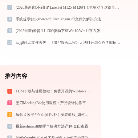
7
(2026最新)找不到HP LaserJet M125-M126打印机驱动？这篇全面下载安装指南帮到你
8
系统提示缺失libarcsoft_face_engine.dll文件的解决方法
9
(2025最新)爱普生L1300驱动下载Win10/Win11官方版
10
lwjgl64.dll文件丢失，《僵尸毁灭工程》无法打开怎么办？四招教你快速修复！
推荐内容
1
FDM下载与使用教程：免费开源的Windows/Mac/安卓多线程下载管理器
2
墨刀MockingBot使用教程：产品设计协作平台从入门到精通
3
疯歌音效平台VST插件/补丁安装教程_如何加载插件效果包
4
最新ieshims.dll放哪？解决方法详解-金山毒霸
5
破解的amtlib.dll文件下载指南：如何安全获取