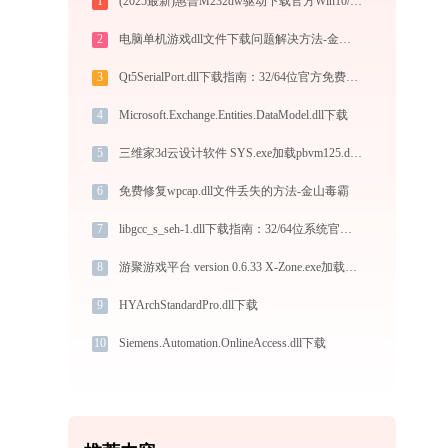
1
(2025最新)惠普M232dw驱动下载官方Win10/Win11支持
2
电脑单机游戏dll文件下载问题解决方法-金山毒霸
3
Qt5SerialPort.dll下载指南：32/64位官方免费版解决DLL缺失问题
4
Microsoft.Exchange.Entities.DataModel.dll下载
5
三维家3d云设计软件 SYS.exe加载pbvm125.dll文件丢失处理办法
6
免费修复wpcap.dll文件丢失的方法-金山毒霸
7
libgcc_s_seh-1.dll下载指南：32/64位系统官方免费下载与安装教程
8
游聚游戏平台 version 0.6.33 X-Zone.exe加载msvcr100.dll文件丢失处理办法
9
HYArchStandardPro.dll下载
10
Siemens.Automation.OnlineAccess.dll下载