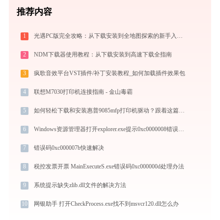
推荐内容
1
光遇PC版完全攻略：从下载安装到全地图探索的新手入门指南（2026最新）
2
NDM下载器使用教程：从下载安装到高速下载全指南
3
疯歌音效平台VST插件/补丁安装教程_如何加载插件效果包
4
联想M7030打印机连接指南 - 金山毒霸
5
如何轻松下载和安装惠普9085mfp打印机驱动？跟着这篇指南走
6
Windows资源管理器打开explorer.exe提示0xc0000008错误码怎么办
7
错误码0xc000007b快速解决
8
税控发票开票 MainExecuteS.exe错误码0xc000000d处理办法
9
系统提示缺失zlib.dll文件的解决方法
10
网银助手 打开CheckProcess.exe找不到msvcr120.dll怎么办