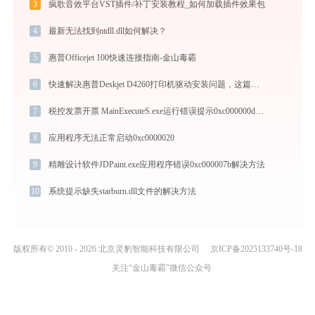
3
疯歌音效平台VST插件/补丁安装教程_如何加载插件效果包
4
最新无法找到ntdll.dll如何解决？
5
惠普Officejet 100快速连接指南-金山毒霸
6
快速解决惠普Deskjet D4260打印机驱动安装问题，这篇文章告诉你方法
7
税控发票开票 MainExecuteS.exe运行错误提示0xc000000d的解决办法
8
应用程序无法正常启动0xc0000020
9
精雕设计软件JDPaint.exe应用程序错误0xc000007b解决方法
10
系统提示缺失starburn.dll文件的解决方法
版权所有© 2010 - 2026 北京灵豹智能科技有限公司
京ICP备2025133740号-18
关注“金山毒霸”微信公众号