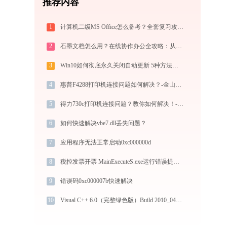
推荐内容
1
计算机二级MS Office怎么备考？全套复习攻略+免费刷题工具推荐
2
石墨文档怎么用？在线协作办公全攻略：从注册到团队高效协同
3
Win10如何彻底永久关闭自动更新 5种方法教你永久关闭win10自动更新
4
惠普F4288打印机连接问题如何解决？-金山毒霸
5
得力730c打印机连接问题？教你如何解决！-金山毒霸
6
如何快速解决vbe7.dll丢失问题？
7
应用程序无法正常启动0xc000000d
8
税控发票开票 MainExecuteS.exe运行错误提示0xc000000d的解决办法
9
错误码0xc000007b快速解决
10
Visual C++ 6.0（完整绿色版）Build 2010_04_03 1.exe系统错误mfco42d.dll丢失如何解决