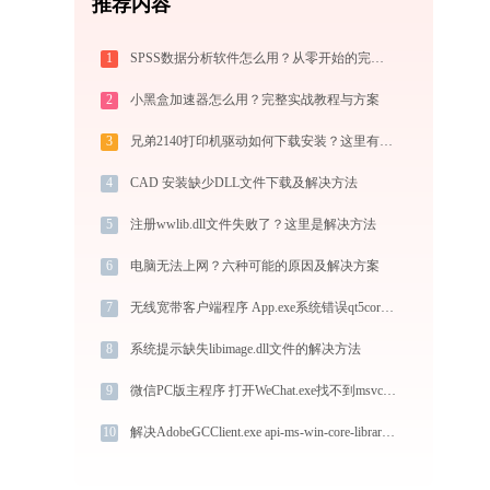
推荐内容
1
SPSS数据分析软件怎么用？从零开始的完整操作指南（附实战案例）
2
小黑盒加速器怎么用？完整实战教程与方案
3
兄弟2140打印机驱动如何下载安装？这里有你需要的所有信息
4
CAD 安装缺少DLL文件下载及解决方法
5
注册wwlib.dll文件失败了？这里是解决方法
6
电脑无法上网？六种可能的原因及解决方案
7
无线宽带客户端程序 App.exe系统错误qt5core.dll丢失如何解决
8
系统提示缺失libimage.dll文件的解决方法
9
微信PC版主程序 打开WeChat.exe找不到msvcr100.dll怎么办
10
解决AdobeGCClient.exe api-ms-win-core-libraryloader-l1-2-1.dll丢失问题的终极指南