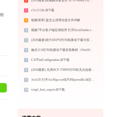
1
(2026最新)快速解决爱普生 SC-S70680打印机驱动安装问题，这篇文章告诉你方法
2
s7w1113k.dll下载
适用
3
电脑清理C盘怎么清理垃圾文件详解
4
视频7平台客户端应用程序 打开EzvizStudio.exe找不到spupdateclientlib.dll怎么办
5
(2026最新)得力581PW打印机驱动下载与安装指南：一步步教您操作
6
施乐2110打印机驱动下载安装教程（Win10/Win11）
7
CATPartConfiguration.dll下载
8
(2026最新) 兄弟DCP-T500W打印机无法连接？试试这些方法 -金山毒霸
9
ArcGIS 打开ArcMap.exe找不到layeruilib.dll怎么办
10
wmpf_host_export.dll下载