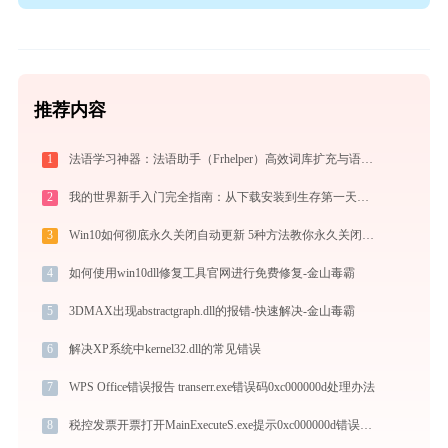
推荐内容
1
法语学习神器：法语助手（Frhelper）高效词库扩充与语法攻克秘籍：frhelper.ijinshan.com 安全绿色指南
2
我的世界新手入门完全指南：从下载安装到生存第一天，一篇讲透
3
Win10如何彻底永久关闭自动更新 5种方法教你永久关闭win10自动更新
4
如何使用win10dll修复工具官网进行免费修复-金山毒霸
5
3DMAX出现abstractgraph.dll的报错-快速解决-金山毒霸
6
解决XP系统中kernel32.dll的常见错误
7
WPS Office错误报告 transerr.exe错误码0xc000000d处理办法
8
税控发票开票打开MainExecuteS.exe提示0xc000000d错误码怎么办