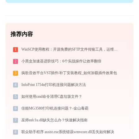
推荐内容
1
WinSCP使用教程：开源免费的SFTP文件传输工具，运维必备远程管理利器
2
小黑盒加速器进阶技巧：6个实战操作让效率翻倍
3
疯歌音效平台VST插件/补丁安装教程_如何加载插件效果包
4
InfoPrint 1754n打印机连接问题解决方法
5
如何使用cmd命令清理C盘垃圾文件？
6
佳能MG3580打印机连接问题？-金山毒霸
7
巫师mfc1u.dll缺失怎么办？快速解决指南
8
联众助手程序 assist.exe系统错误wmvcore.dll丢失如何解决