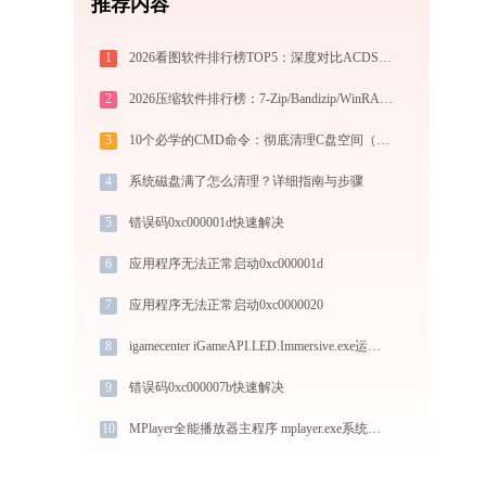
推荐内容
1
2026看图软件排行榜TOP5：深度对比ACDSee、2345、光影、Honeyview、FastStone
2
2026压缩软件排行榜：7-Zip/Bandizip/WinRAR/360压缩深度对比
3
10个必学的CMD命令：彻底清理C盘空间（2025实战手册）
4
系统磁盘满了怎么清理？详细指南与步骤
5
错误码0xc000001d快速解决
6
应用程序无法正常启动0xc000001d
7
应用程序无法正常启动0xc0000020
8
igamecenter iGameAPI.LED.Immersive.exe运行错误提示0xc0000005的解决办法
9
错误码0xc000007b快速解决
10
MPlayer全能播放器主程序 mplayer.exe系统错误avcodec-55.dll丢失如何解决