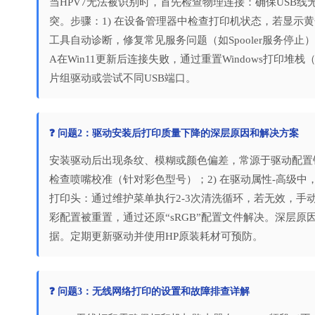
当HPV7无法被识别时，首先检查物理连接：确保USB
突。步骤：1) 在设备管理器中检查打印机状态，若显示黄色叹号，右键
工具自动诊断，修复常见服务问题（如Spooler服务停止
A在Win11更新后连接失败，通过重置Windows打印堆
片组驱动或尝试不同USB端口。
❓ 问题2：驱动安装后打印质量下降的深层原因和解决方案
安装驱动后出现条纹、模糊或颜色偏差，常源于驱动配置错
检查喷嘴校准（针对彩色型号）；2) 在驱动属性-高级中，将默
打印头：通过维护菜单执行2-3次清洗循环，若无效，手
彩配置被重置，通过还原“sRGB”配置文件解决。深层
据。定期更新驱动并使用HP原装耗材可预防。
❓ 问题3：无线网络打印的设置和故障排查详解