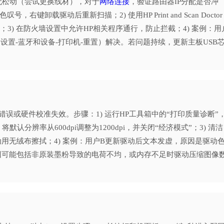
线无松动（尝试更换线材），对于
网络连接
，验证路由器IP分配是否冲
卸载驱动后重新扫描；2) 使用HP Print and Scan Doctor
）；3) 在防火墙设置中允许HP相关程序通行，防止拦截；4) 案例：用
栈（设置-蓝牙和设备-打印机-重置）解决。若问题持续，更新主板USB
误或硬件校准失效。步骤：1) 运行HP工具箱中的“打印质量诊断”
认分辨率从600dpi调整为1200dpi，并关闭“经济模式”；3) 清洁
动用无绒布擦拭；4) 案例：用户B更新驱动后文本发虚，原因是驱动
原因可能包括非原装墨粉导致的电荷不均，或内存不足时驱动压缩图像