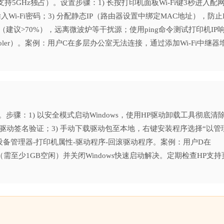
持5GHz独占）。设置步骤：1) 长按打印机面板Wi-Fi键3秒进入配
输入Wi-Fi密码；3) 分配静态IP（路由器设置中绑定MAC地址），防止I
议>70%），远离微波炉等干扰源；使用ping命令测试打印机IP
tart spooler）。案例：用户C在多层办公室无法连接，通过添加Wi-Fi中继器
。
骤：1) 以安全模式启动Windows，使用HP驱动卸载工具彻底清
，允许驱动签名验证；3) 手动下载驱动包至本地，右键安装程序选择“以管
设备管理器-打印机属性-驱动程序-回滚驱动程序。案例：用户D在
（需至少1GB空闲）并关闭Windows快速启动解决。定期检查HP支持