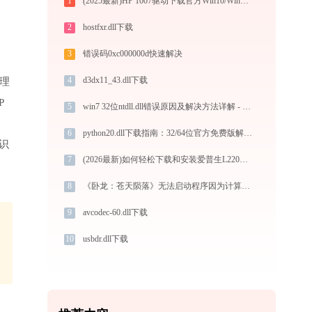
1
(2025最新)HP 1007驱动下载官方Win10/Win11支持
2
hostfxr.dll下载
3
错误码0xc000000d快速解决
4
d3dx11_43.dll下载
理
P
5
win7 32位ntdll.dll错误原因及解决方法详解 - 金山毒霸
6
python20.dll下载指南：32/64位官方免费版解决DLL缺失问题
识
7
(2026最新)如何轻松下载和安装爱普生L220打印机驱动？跟着这篇指南走
8
《卧龙：苍天陨落》无法启动程序因为计算机丢失d3d12.dll怎么解决？五种修复方案实测有效！
9
avcodec-60.dll下载
10
usbdr.dll下载