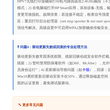
HPV7无线打印需确保打印机与路由器在2.4GHz频段（不支
模式；2) 在电脑端打开HP Smart应用，添加设备-无线，
变更导致脱机。故障排查：若连接不稳定，检查信号强度（建
应；重启打印后台处理器（net stop spooler & net s
强信号解决。高级设置中可启用WPA2加密确保传输安全
❓ 问题4：驱动更新失败或回滚的专业处理方法
驱动更新失败常因系统权限、残留旧驱动或安全软件拦截。步
残留；2) 暂时禁用防病毒软件（如360、McAfee）
员身份运行”；4) 若新驱动导致问题（如
卡顿
），回滚：
Win10累积更新后驱动安装卡在50%，通过释放磁盘空间
面的认证更新，避免测试版驱动。
🔧 更多常见问题