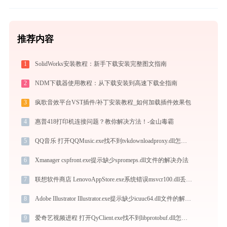
推荐内容
1
SolidWorks安装教程：新手下载安装完整图文指南
2
NDM下载器使用教程：从下载安装到高速下载全指南
3
疯歌音效平台VST插件/补丁安装教程_如何加载插件效果包
4
惠普418打印机连接问题？教你解决方法！-金山毒霸
5
QQ音乐 打开QQMusic.exe找不到tvkdownloadproxy.dll怎么办
6
Xmanager cspfront.exe提示缺少spromeps.dll文件的解决办法
7
联想软件商店 LenovoAppStore.exe系统错误msvcr100.dll丢失如何解决
8
Adobe Illustrator Illustrator.exe提示缺少icuuc64.dll文件的解决办法
9
爱奇艺视频进程 打开QyClient.exe找不到libprotobuf.dll怎么办