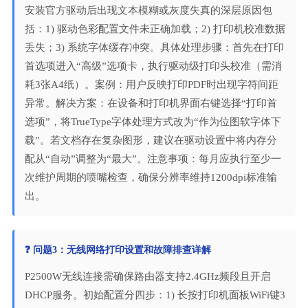
安装官方驱动后出现文本模糊或灰度失真的深层原因包
括：1) 驱动色彩配置文件未正确加载；2) 打印机校准数据
丢失；3) 系统字体缓存冲突。具体处理步骤：首先在打印
首选项进入“高级”选项卡，执行驱动级打印头校准（需消
耗3张A4纸）。案例：用户反映打印PDF时出现字符间距
异常。解决方案：在设备和打印机界面右键选择“打印首
选项”，将TrueType字体处理方式改为“作为位图软字体下
载”。若文档存在复杂图形，建议在驱动设置中将内存分
配从“自动”调整为“最大”。注意事项：每月应执行至少一
次维护周期的喷嘴检查，确保分辨率维持1200dpi标准输
出。
❓ 问题3：无线网络打印设置和故障排查详解
P2500W无线连接需确保路由器支持2.4GHz频段且开启
DHCP服务。初始配置分四步：1) 长按打印机面板WiFi键3