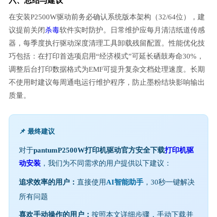
六、总结与建议
在安装P2500W驱动前务必确认系统版本架构（32/64位），建
议提前关闭
杀毒
软件实时防护。日常维护应每月清洁纸道传感
器，每季度执行驱动深度清理工具卸载残留配置。性能优化技
巧包括：在打印首选项启用“经济模式”可延长硒鼓寿命30%，
调整后台打印数据格式为EMF可提升复杂文档处理速度。长期
不使用时建议每周通电运行维护程序，防止墨粉结块影响输出
质量。
📌 最终建议
对于
pantumP2500W打印机驱动官方安全下载
打印机驱
动安装
，我们为不同需求的用户提供以下建议：
追求效率的用户：
直接使用
AI智能助手
，30秒一键解决
所有问题
喜欢手动操作的用户：
按照本文详细步骤，手动下载并