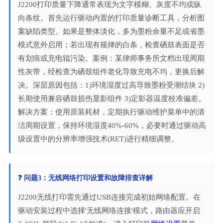
J2200打印质量下降通常表现为文字模糊、灰度不均或纵
向条纹。首先运行驱动内置的打印质量诊断工具，分析图
案缺陷类型。如果是整体淡化，多为墨粉余量不足或省墨
模式意外启用；若出现有规律的白条，检查硒鼓表面是否
有划痕或充电辊污染。案例：某律师事务所文档出现周期
性灰带，经检查为硒鼓组件老化导致充电不均，更换后解
决。深层原因包括：1)环境湿度过高导致墨粉受潮结块 2)
长期使用兼容硒鼓损伤显影组件 3)定影器温度校准偏差。
解决方案：使用原装耗材，定期执行驱动维护菜单中的清
洁周期设置，保持环境湿度40%-60%，必要时通过驱动高
级设置中的分辨率增强技术(RET)进行精细调整。
❓ 问题3：无线网络打印设置和故障排查详解
J2200无线打印需先通过USB连接完成初始网络配置。在
驱动安装过程中选择'无线网络连接'模式，路由器应开启