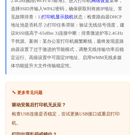
2.4GHz频段(Wi-Fi 4/5标准)。进入打印机
网络设置
菜单，
选择SSID并输入WPA2密码，确保获取到有效IP地址。常
见故障排查：1)
打印机显示脱机
状态：检查路由器DHCP
地址池是否耗尽 2)打印任务滞留：验证无线信号强度，建
议RSSI值高于-65dBm 3)连接中断：排查微波炉等2.4GHz
干扰源。案例：某办公室打印机频繁断线，最终发现是路
由器设置了过于激进的节能模式，调整无线传输功率后稳
定运行。高级设置中可固定IP地址、启用WMM无线多媒
体功能提升大文件传输稳定性。
🔧 更多常见问题
驱动安装后打印机无反应？
检查USB连接是否稳定，尝试更换USB接口或重启打印
机。
打印出现乱码或错位？