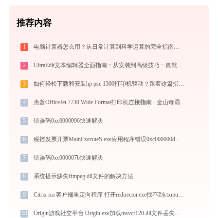
推荐内容
1
电脑计算器怎么用？从日常计算到科学运算的完全指南（附隐藏功能）
2
UltraEdit文本编辑器全面指南：从安装到高级技巧一篇就够（附快捷键大全）
3
如何轻松下载和安装hp psc 1300打印机驱动？跟着这篇指南走
4
惠普OfficeJet 7730 Wide Format打印机连接指南 - 金山毒霸
5
错误码0xc0000096快速解决
6
税控发票开票MainExecuteS.exe应用程序错误0xc000000d解决方法
7
错误码0xc000007b快速解决
8
系统提示缺失ffmpeg.dll文件的解决方法
9
Citrix ica 客户端重定向程序 打开redirector.exe找不到ctxmui.dll怎么办
10
Origin游戏社交平台 Origin.exe加载msvcr120.dll文件丢失处理办法