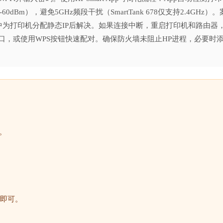
Bm），避免5GHz频段干扰（SmartTank 678仅支持2.4GHz）。
中为打印机分配静态IP后解决。如果连接中断，重启打印机和路由器
端口，或使用WPS按钮快速配对。确保防火墙未阻止HP进程，必要时
。
即可。