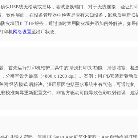
理连接：确保USB线无松动或损坏，尝试更换端口。对于无线连接，验证打
启路由器。软件层面，在设备管理器中检查是否有未知设备，卸载后重新扫
因为防火墙阻止了HP服务，通过临时禁用防火墙并添加例外解决。如果
打印机
网络设置
至出厂状态。
题。首先运行打印机维护工具中的'清洗打印头'功能，清除堵塞。检
辨率设为最高（4800 x 1200 dpi）。案例：用户B安装新驱动后
关闭'经济模式'后解决。深层原因包括墨水系统中有气泡，可通过执
的色彩校准向导重新配置文件。非官方驱动可能导致色彩映射错误，建
i并输入密码。使用HP Smart App可简化流程：App自动检测打印