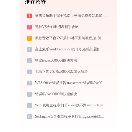
推荐内容
1
落雪音乐助手完全指南：开源免费多音源聚合音乐播放器的安装、配置与使用技巧（2026最新）
2
死神VS火影出招表新手攻略
3
疯歌音效平台VST插件/补丁安装教程_如何加载插件效果包
4
富士施乐WorkCentre 222打印机连接问题如何解决？-金山毒霸
5
错误码0xc000000d解决方法
6
无法正常启动0xc0000022怎么解决
7
WPS Office错误报告 transerr.exe错误码0xc000000d处理办法
8
错误码0xc000007b快速解决
9
WPS表格主程序 打开et.exe找不到avutil-56.dll怎么办
10
SecEngine安全引擎程序 KTPKIEgn.exe系统错误pkiutil.dll丢失如何解决