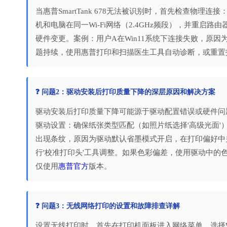
当惠普SmartTank 678无法被识别时，首先检查物
机和电脑在同一Wi-Fi网络（2.4GHz频段），并重
硬件变更。案例：用户A在Win11系统下连接失败，原
题持续，使用惠普打印和扫描医生工具自动诊断，或重置
❓ 问题2：驱动安装后打印质量下降的深层原因和解决方案
驱动安装后打印质量下降可能源于驱动配置错误或硬件问
驱动设置：确保纸张类型匹配（如照片纸选择'高级光面'），分
出现条纹，原因为驱动默认省墨模式开启，在打印偏好中
行'校准打印头'工具调整。如果色彩偏差，使用驱动中
仅使用
惠普官方
版本。
❓ 问题3：无线网络打印的设置和故障排查详解
设置无线打印时，首先在打印机面板进入网络菜单，选择Wi-F