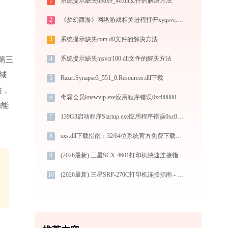
1
系统提示缺失d3dx9_40.dll文件的解决方法
2
《梦幻西游》网络游戏相关进程打开xyqsvc.exe提示0xc0000043错误码怎么办
3
系统提示缺失com.dll文件的解决方法
4
系统提示缺失msvcr100.dll文件的解决方法
第三
色域
5
Razer.Synapse3_551_0.Resources.dll下载
输，
6
毒霸会员knewvip.exe应用程序错误0xc0000022解决方法
功能
7
139G3启动程序Startup.exe应用程序错误0xc0000005解决方法
8
sxs.dll下载指南：32/64位系统官方免费下载与安装教程
9
(2026最新) 三星SCX-4601打印机快速连接指南-金山毒霸
10
(2026最新) 三星SRP-270C打印机连接指南 - 金山毒霸