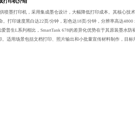
下载打印机介绍
的彩色连供喷墨打印机，采用集成墨仓设计，大幅降低打印成本。其核心技
命。打印速度黑白达22页/分钟，彩色达18页/分钟，分辨率高达4800 
爱普生L系列相比，SmartTank 678的差异化优势在于其原装墨水防
移动打印。适用场景包括文档打印、照片输出和小批量宣传材料制作，目标