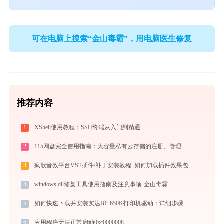
可在电脑上搜索“金山毒霸”，用电脑医生修复
推荐内容
1
XShell使用教程：SSH终端从入门到精通
2
115网盘完全使用指南：大容量私有云存储的注册、管理与分享全攻略（2026最新）
3
疯歌音效平台VST插件/补丁安装教程_如何加载插件效果包
4
windows dll修复工具使用指南及注意事项-金山毒霸
5
如何快速下载并安装实达BP-650K打印机驱动：详细步骤解析
6
应用程序无法正常启动0xc0000008